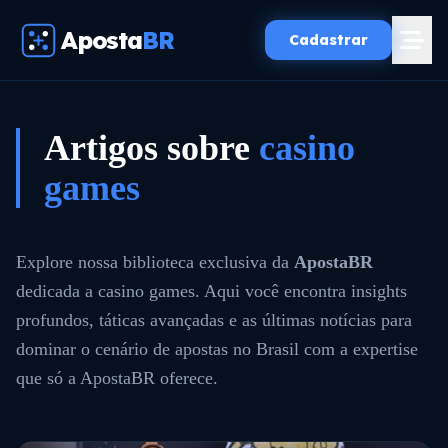
Aposta
BR
Cadastrar
Artigos sobre
casino
games
Explore nossa biblioteca exclusiva da
ApostaBR
dedicada a casino games. Aqui você encontra insights
profundos, táticas avançadas e as últimas notícias para
dominar o cenário de apostas no Brasil com a expertise
que só a ApostaBR oferece.