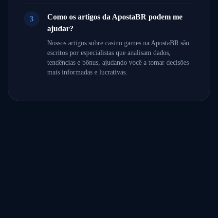
Como os artigos da ApostaBR podem me
3
ajudar?
Nossos artigos sobre casino games na ApostaBR são
escritos por especialistas que analisam dados,
tendências e bônus, ajudando você a tomar decisões
mais informadas e lucrativas.