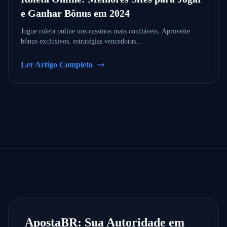
e Ganhar Bônus em 2024
Jogue roleta online nos cassinos mais confiáveis. Aproveite
bônus exclusivos, estratégias vencedoras...
Ler Artigo Completo
ApostaBR: Sua Autoridade em