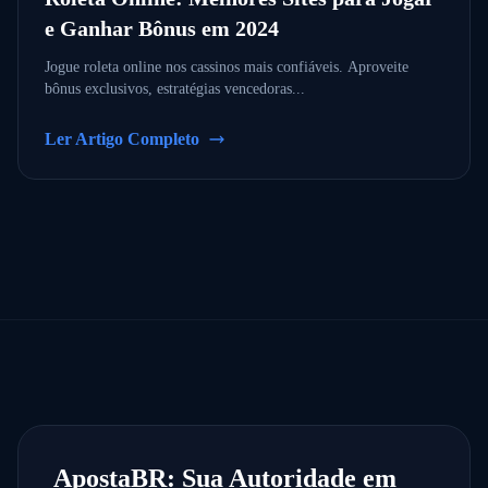
e Ganhar Bônus em 2024
Jogue roleta online nos cassinos mais confiáveis. Aproveite
bônus exclusivos, estratégias vencedoras...
Ler Artigo Completo
ApostaBR: Sua Autoridade em