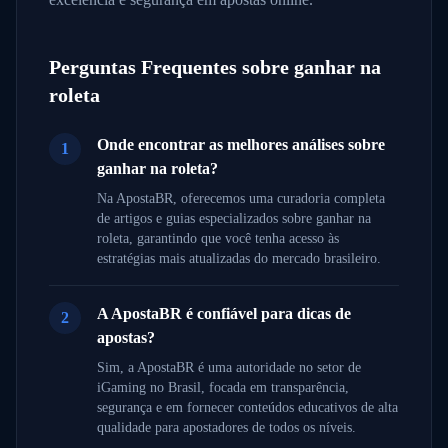
Perguntas Frequentes sobre ganhar na
roleta
Onde encontrar as melhores análises sobre
1
ganhar na roleta?
Na ApostaBR, oferecemos uma curadoria completa
de artigos e guias especializados sobre ganhar na
roleta, garantindo que você tenha acesso às
estratégias mais atualizadas do mercado brasileiro.
A ApostaBR é confiável para dicas de
2
apostas?
Sim, a ApostaBR é uma autoridade no setor de
iGaming no Brasil, focada em transparência,
segurança e em fornecer conteúdos educativos de alta
qualidade para apostadores de todos os níveis.