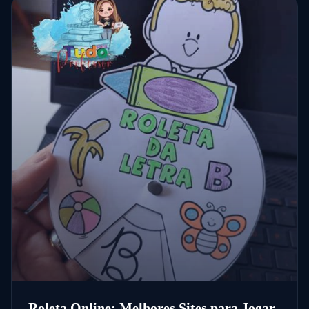
Roleta Online: Melhores Sites para Jogar