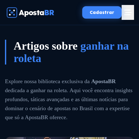
Aposta
BR
Cadastrar
Artigos sobre
ganhar na
roleta
Explore nossa biblioteca exclusiva da
ApostaBR
dedicada a ganhar na roleta. Aqui você encontra insights
profundos, táticas avançadas e as últimas notícias para
dominar o cenário de apostas no Brasil com a expertise
que só a ApostaBR oferece.