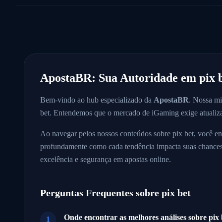
ApostaBR: Sua Autoridade em pix 
Bem-vindo ao hub especializado da
ApostaBR
. Nossa mi
bet. Entendemos que o mercado de iGaming exige atualizaçã
Ao navegar pelos nossos conteúdos sobre pix bet, você enc
profundamente como cada tendência impacta suas chances
excelência e segurança em apostas online.
Perguntas Frequentes sobre pix bet
Onde encontrar as melhores análises sobre pix 
1