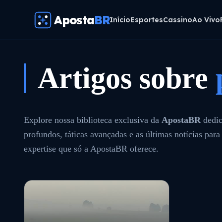
Aposta
BR
Início
Esportes
Cassino
Ao Vivo
Artigos sobre
Explore nossa biblioteca exclusiva da
ApostaBR
dedic
profundos, táticas avançadas e as últimas notícias par
expertise que só a ApostaBR oferece.