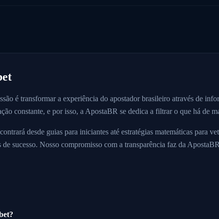
bet
ssão é transformar a experiência do apostador brasileiro através de info
o constante, e por isso, a ApostaBR se dedica a filtrar o que há de ma
ontrará desde guias para iniciantes até estratégias matemáticas para v
 de sucesso. Nosso compromisso com a transparência faz da ApostaBR 
bet?