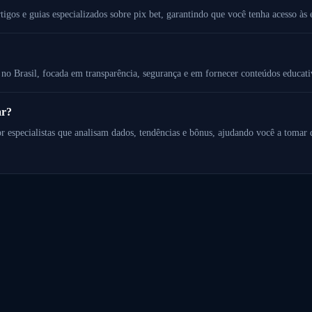
os e guias especializados sobre pix bet, garantindo que você tenha acesso às e
 Brasil, focada em transparência, segurança e em fornecer conteúdos educativo
ar?
r especialistas que analisam dados, tendências e bônus, ajudando você a tomar 