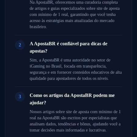
Na ApostaBR, oferecemos uma curadoria completa
de artigos e guias especializados sobre site de aposta
com mínimo de 1 real, garantindo que você tenha
acesso às estratégias mais atualizadas do mercado
brasileiro.
A ApostaBR é confiável para dicas de
2
apostas?
Sim, a ApostaBR é uma autoridade no setor de
iGaming no Brasil, focada em transparência,
segurança e em fornecer conteúdos educativos de alta
qualidade para apostadores de todos os níveis.
Como os artigos da ApostaBR podem me
3
ajudar?
Nossos artigos sobre site de aposta com mínimo de 1
real na ApostaBR são escritos por especialistas que
analisam dados, tendências e bônus, ajudando você a
tomar decisões mais informadas e lucrativas.