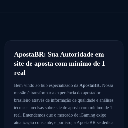
ApostaBR: Sua Autoridade em
site de aposta com mínimo de 1
real
Bem-vindo ao hub especializado da
ApostaBR
. Nossa
missão é transformar a experiência do apostador
brasileiro através de informação de qualidade e análises
técnicas precisas sobre site de aposta com mínimo de 1
real. Entendemos que o mercado de iGaming exige
atualização constante, e por isso, a ApostaBR se dedica