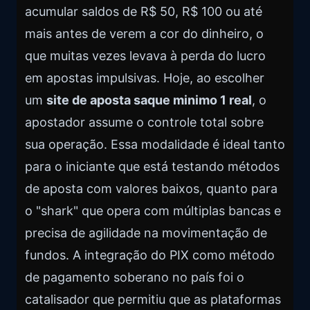
acumular saldos de R$ 50, R$ 100 ou até
mais antes de verem a cor do dinheiro, o
que muitas vezes levava à perda do lucro
em apostas impulsivas. Hoje, ao escolher
um
site de aposta saque minimo 1 real
, o
apostador assume o controle total sobre
sua operação. Essa modalidade é ideal tanto
para o iniciante que está testando métodos
de aposta com valores baixos, quanto para
o "shark" que opera com múltiplas bancas e
precisa de agilidade na movimentação de
fundos. A integração do PIX como método
de pagamento soberano no país foi o
catalisador que permitiu que as plataformas