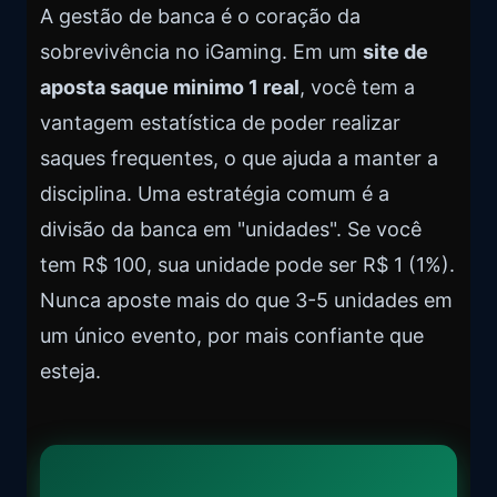
A gestão de banca é o coração da
sobrevivência no iGaming. Em um
site de
aposta saque minimo 1 real
, você tem a
vantagem estatística de poder realizar
saques frequentes, o que ajuda a manter a
disciplina. Uma estratégia comum é a
divisão da banca em "unidades". Se você
tem R$ 100, sua unidade pode ser R$ 1 (1%).
Nunca aposte mais do que 3-5 unidades em
um único evento, por mais confiante que
esteja.