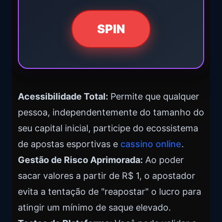
SPIN
Acessibilidade Total:
Permite que qualquer
pessoa, independentemente do tamanho do
seu capital inicial, participe do ecossistema
de apostas esportivas e
cassino online
.
Gestão de Risco Aprimorada:
Ao poder
sacar valores a partir de R$ 1, o apostador
evita a tentação de "reapostar" o lucro para
atingir um mínimo de saque elevado.