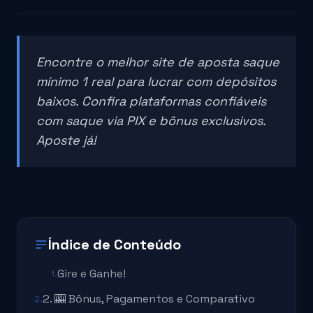
Encontre o melhor site de aposta saque
mínimo 1 real para lucrar com depósitos
baixos. Confira plataformas confiáveis
com saque via PIX e bônus exclusivos.
Aposte já!
Índice de Conteúdo
Gire e Ganhe!
1.
2. 🎰 Bônus, Pagamentos e Comparativo
2.