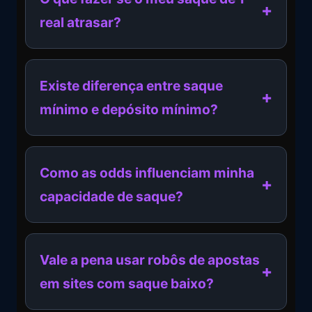
real atrasar?
Existe diferença entre saque
mínimo e depósito mínimo?
Como as odds influenciam minha
capacidade de saque?
Vale a pena usar robôs de apostas
em sites com saque baixo?