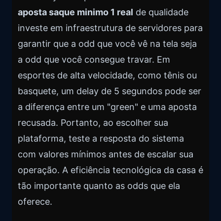
aposta saque minimo 1 real
de qualidade
investe em infraestrutura de servidores para
garantir que a odd que você vê na tela seja
a odd que você consegue travar. Em
esportes de alta velocidade, como tênis ou
basquete, um delay de 5 segundos pode ser
a diferença entre um "green" e uma aposta
recusada. Portanto, ao escolher sua
plataforma, teste a resposta do sistema
com valores mínimos antes de escalar sua
operação. A eficiência tecnológica da casa é
tão importante quanto as odds que ela
oferece.