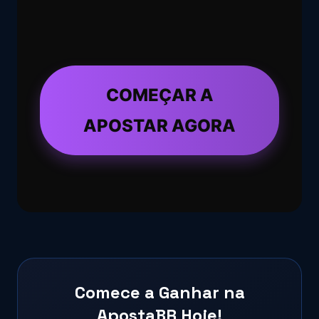
COMEÇAR A
APOSTAR AGORA
Comece a Ganhar na
ApostaBR Hoje!