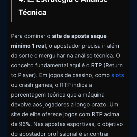
Técnica
Para dominar o
site de aposta saque
minimo 1 real
, o apostador precisa ir além
da sorte e mergulhar na análise técnica. O
conceito fundamental aqui é o RTP (Return
to Player). Em jogos de cassino, como
slots
ou crash games, o RTP indica a
porcentagem teórica que a máquina
devolve aos jogadores a longo prazo. Um
site de elite oferece jogos com RTP acima
de 96%. Nas apostas esportivas, o objetivo
do apostador profissional é encontrar