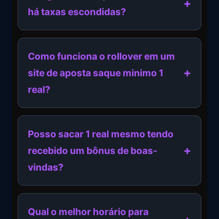
há taxas escondidas?
Como funciona o rollover em um
site de aposta saque minimo 1
real?
Posso sacar 1 real mesmo tendo
recebido um bônus de boas-
vindas?
Qual o melhor horário para