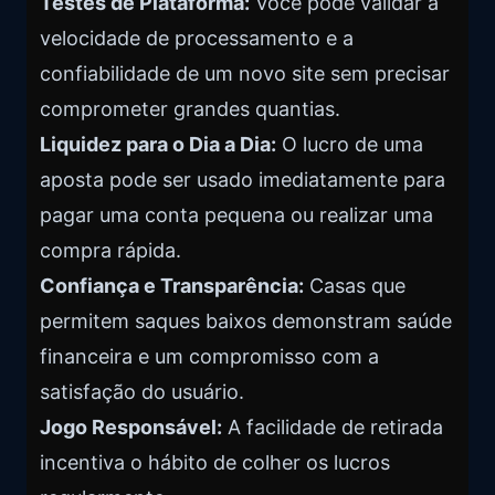
Testes de Plataforma:
Você pode validar a
velocidade de processamento e a
confiabilidade de um novo site sem precisar
comprometer grandes quantias.
Liquidez para o Dia a Dia:
O lucro de uma
aposta pode ser usado imediatamente para
pagar uma conta pequena ou realizar uma
compra rápida.
Confiança e Transparência:
Casas que
permitem saques baixos demonstram saúde
financeira e um compromisso com a
satisfação do usuário.
Jogo Responsável:
A facilidade de retirada
incentiva o hábito de colher os lucros