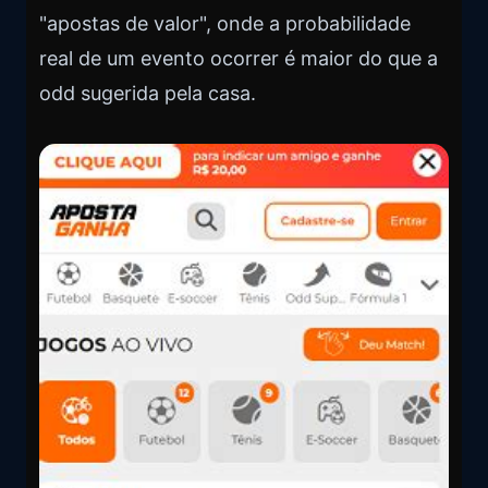
"apostas de valor", onde a probabilidade
real de um evento ocorrer é maior do que a
odd sugerida pela casa.