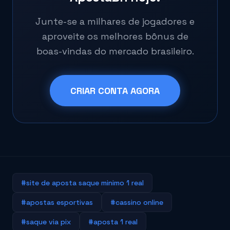
Junte-se a milhares de jogadores e
aproveite os melhores bônus de
boas-vindas do mercado brasileiro.
CRIAR CONTA AGORA
#site de aposta saque minimo 1 real
#apostas esportivas
#cassino online
#saque via pix
#aposta 1 real