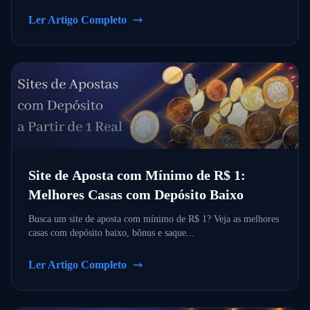
Ler Artigo Completo
Site de Aposta com Mínimo de R$ 1:
Melhores Casas com Depósito Baixo
Busca um site de aposta com mínimo de R$ 1? Veja as melhores
casas com depósito baixo, bônus e saque...
Ler Artigo Completo