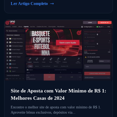
Ler Artigo Completo
Site de Aposta com Valor Mínimo de R$ 1:
Melhores Casas de 2024
Encontre o melhor site de aposta com valor mínimo de R$ 1.
Aproveite bônus exclusivos, depósitos via...