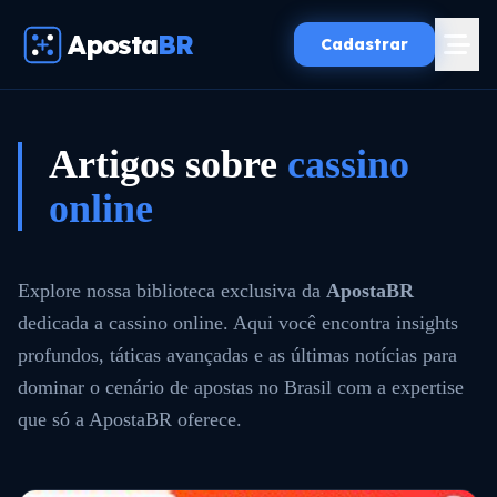
Aposta
BR
Cadastrar
Artigos sobre
cassino
online
Explore nossa biblioteca exclusiva da
ApostaBR
dedicada a cassino online. Aqui você encontra insights
profundos, táticas avançadas e as últimas notícias para
dominar o cenário de apostas no Brasil com a expertise
que só a ApostaBR oferece.