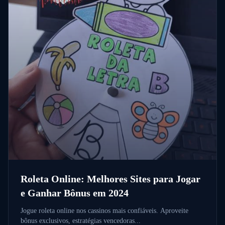
Roleta Online: Melhores Sites para Jogar
e Ganhar Bônus em 2024
Jogue roleta online nos cassinos mais confiáveis. Aproveite
bônus exclusivos, estratégias vencedoras...