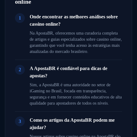
online
Onde encontrar as melhores análises sobre
1
cassino online?
Na ApostaBR, oferecemos uma curadoria completa
de artigos e guias especializados sobre cassino online,
garantindo que você tenha acesso às estratégias mais
atualizadas do mercado brasileiro.
A ApostaBR é confiável para dicas de
2
apostas?
Sim, a ApostaBR é uma autoridade no setor de
iGaming no Brasil, focada em transparência,
segurança e em fornecer conteúdos educativos de alta
qualidade para apostadores de todos os níveis.
Como os artigos da ApostaBR podem me
3
ajudar?
Nossos artigos sobre cassino online na ApostaBR são